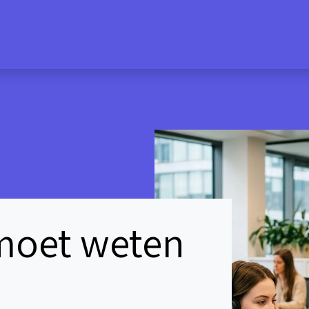
vangen?
Partner worden
Voor leveranciers
 moet weten