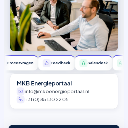
Procesvragen
Feedback
Salesdesk
Par
MKB Energieportaal
info@mkbenergieportaal.nl
+31 (0) 85 130 22 05