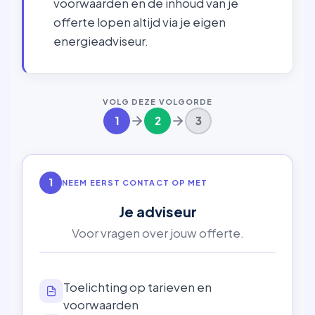
voorwaarden en de inhoud van je
offerte lopen altijd via je eigen
energieadviseur.
VOLG DEZE VOLGORDE
1
2
3
1
NEEM EERST CONTACT OP MET
Je adviseur
Voor vragen over jouw offerte.
Toelichting op tarieven en
voorwaarden