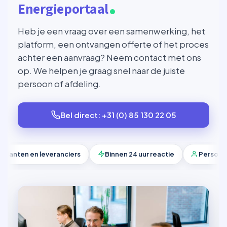
Energieportaal
Heb je een vraag over een samenwerking, het
platform, een ontvangen offerte of het proces
achter een aanvraag? Neem contact met ons
op. We helpen je graag snel naar de juiste
persoon of afdeling.
Bel direct: +31 (0) 85 130 22 05
anten en leveranciers
Binnen 24 uur reactie
Persoonlijk