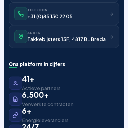
TELEFOON
+31 (0)85 130 22 05
ADRES
Takkebijsters 15F, 4817 BL Breda
Ons platform in cijfers
41+
Actieve partners
6.500+
Verwerkte contracten
6+
Energieleveranciers
24/7